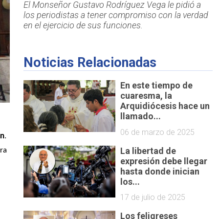
El Monseñor Gustavo Rodríguez Vega le pidió a
los periodistas a tener compromiso con la verdad
en el ejercicio de sus funciones.
Noticias Relacionadas
En este tiempo de
cuaresma, la
Arquidiócesis hace un
llamado...
06 de marzo de 2025
ón
. 
La libertad de
ra 
expresión debe llegar
 
hasta donde inician
los...
17 de julio de 2025
Los feligreses