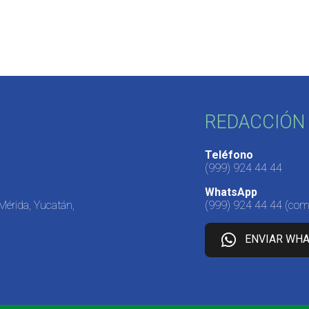
REDACCIÓN 
Teléfono
(999) 924 44 44
WhatsApp
 Mérida, Yucatán,
(999) 924 44 44
(come
ENVIAR WH