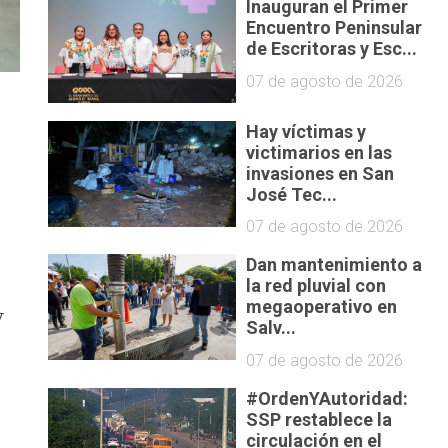
Inauguran el Primer
Encuentro Peninsular
de Escritoras y Esc...
07 de agosto de 2026
Hay víctimas y
victimarios en las
invasiones en San
José Tec...
07 de agosto de 2026
Dan mantenimiento a
la red pluvial con
megaoperativo en
y
Salv...
07 de agosto de 2026
#OrdenYAutoridad:
SSP restablece la
circulación en el