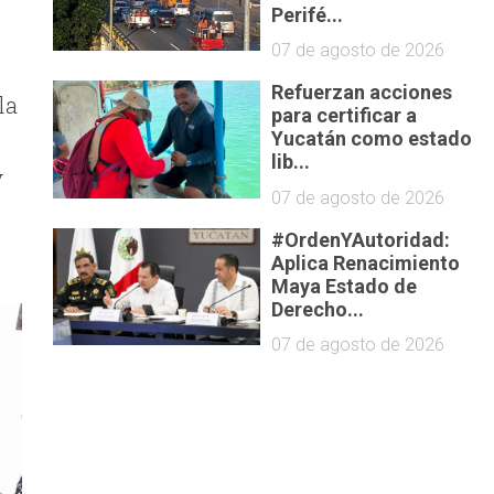
Perifé...
07 de agosto de 2026
Refuerzan acciones
la
para certificar a
Yucatán como estado
lib...
y
07 de agosto de 2026
#OrdenYAutoridad:
Aplica Renacimiento
Maya Estado de
Derecho...
07 de agosto de 2026