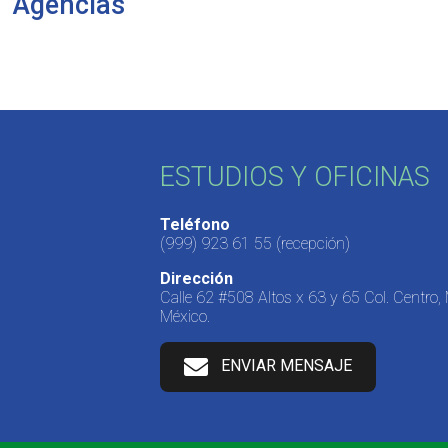
Agencias
ESTUDIOS Y OFICINAS
Teléfono
(999) 923 61 55
(recepción)
Dirección
Calle 62 #508 Altos x 63 y 65 Col. Centro,
México.
ENVIAR MENSAJE