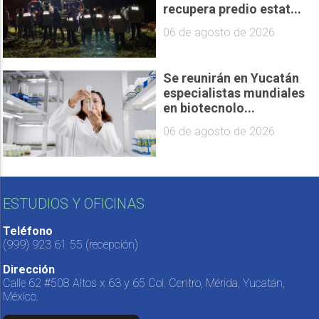
recupera predio estat...
06 de agosto de 2026
Se reunirán en Yucatán
especialistas mundiales
en biotecnolo...
06 de agosto de 2026
ESTUDIOS Y OFICINAS
Teléfono
(999) 923 61 55
(recepción)
Dirección
Calle 62 #508 Altos x 63 y 65 Col. Centro, Mérida, Yucatán,
México.