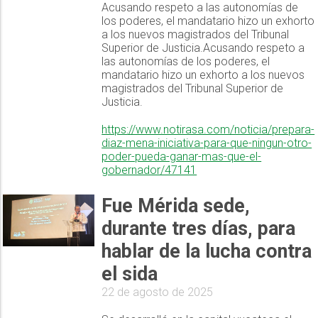
Acusando respeto a las autonomías de
los poderes, el mandatario hizo un exhorto
a los nuevos magistrados del Tribunal
Superior de Justicia.Acusando respeto a
las autonomías de los poderes, el
mandatario hizo un exhorto a los nuevos
magistrados del Tribunal Superior de
Justicia.
https://www.notirasa.com/noticia/prepara-
diaz-mena-iniciativa-para-que-ningun-otro-
poder-pueda-ganar-mas-que-el-
gobernador/47141
Fue Mérida sede,
durante tres días, para
hablar de la lucha contra
el sida
22 de agosto de 2025