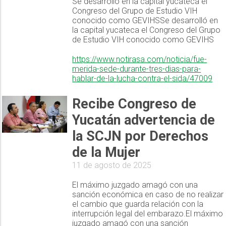
Se desarrolló en la capital yucateca el
Congreso del Grupo de Estudio VIH
conocido como GEVIHSSe desarrolló en
la capital yucateca el Congreso del Grupo
de Estudio VIH conocido como GEVIHS
https://www.notirasa.com/noticia/fue-
merida-sede-durante-tres-dias-para-
hablar-de-la-lucha-contra-el-sida/47009
Recibe Congreso de
Yucatán advertencia de
la SCJN por Derechos
de la Mujer
11 de agosto de 2025
El máximo juzgado amagó con una
sanción económica en caso de no realizar
el cambio que guarda relación con la
interrupción legal del embarazo.El máximo
juzgado amagó con una sanción