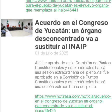
https://www.notirasa.com/noticia/transparencia-
para-el-pueblo-de-yucatan-es-el-nuevo-organo-
que-reemplaza-al-inaip/46441
Acuerdo en el Congreso
de Yucatán: un órgano
desconcentrado va a
sustituir al INAIP
01 de julio de 2025
Así fue aprobado en la Comisión de Puntos
Constitucionales y este miércoles habrá
una sesión extraordinaria del pleno.Así fue
aprobado en la Comisión de Puntos
Constitucionales y este miércoles habrá
una sesión extraordinaria del pleno.
https://www.notirasa.com/noticia/acuerdo-
en-el-congreso-de-yucatan-un-organo-
desconcentrado-va-a-sustituir-al-
inaip/46426