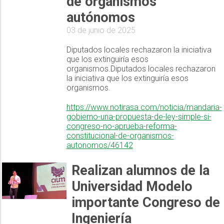
de organismos
autónomos
03 de junio de 2025
Diputados locales rechazaron la iniciativa
que los extinguiría esos
organismos.Diputados locales rechazaron
la iniciativa que los extinguiría esos
organismos.
https://www.notirasa.com/noticia/mandaria-
gobierno-una-propuesta-de-ley-simple-si-
congreso-no-aprueba-reforma-
constitucional-de-organismos-
autonomos/46142
Realizan alumnos de la
Universidad Modelo
importante Congreso de
Ingeniería