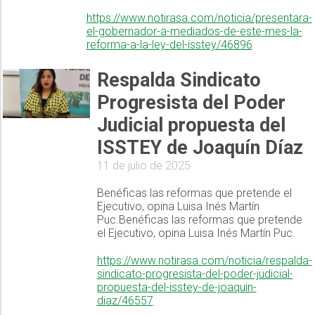
https://www.notirasa.com/noticia/presentara-
el-gobernador-a-mediados-de-este-mes-la-
reforma-a-la-ley-del-isstey/46896
Respalda Sindicato
Progresista del Poder
Judicial propuesta del
ISSTEY de Joaquín Díaz
11 de julio de 2025
Benéficas las reformas que pretende el
Ejecutivo, opina Luisa Inés Martín
Puc.Benéficas las reformas que pretende
el Ejecutivo, opina Luisa Inés Martín Puc.
https://www.notirasa.com/noticia/respalda-
sindicato-progresista-del-poder-judicial-
propuesta-del-isstey-de-joaquin-
diaz/46557