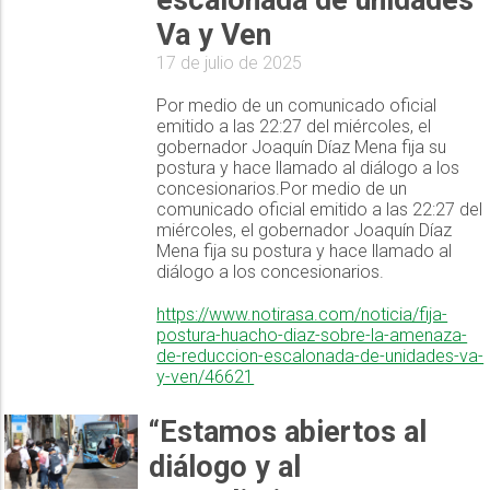
escalonada de unidades
Va y Ven
17 de julio de 2025
Por medio de un comunicado oficial
emitido a las 22:27 del miércoles, el
gobernador Joaquín Díaz Mena fija su
postura y hace llamado al diálogo a los
concesionarios.Por medio de un
comunicado oficial emitido a las 22:27 del
miércoles, el gobernador Joaquín Díaz
Mena fija su postura y hace llamado al
diálogo a los concesionarios.
https://www.notirasa.com/noticia/fija-
postura-huacho-diaz-sobre-la-amenaza-
de-reduccion-escalonada-de-unidades-va-
y-ven/46621
“Estamos abiertos al
diálogo y al