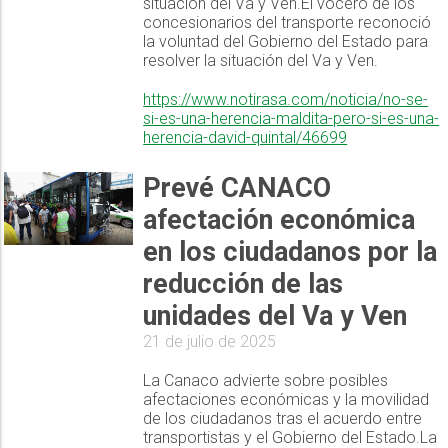
situación del Va y Ven.El vocero de los
concesionarios del transporte reconoció
la voluntad del Gobierno del Estado para
resolver la situación del Va y Ven.
https://www.notirasa.com/noticia/no-se-
si-es-una-herencia-maldita-pero-si-es-una-
herencia-david-quintal/46699
Prevé CANACO
afectación económica
en los ciudadanos por la
reducción de las
unidades del Va y Ven
21 de julio de 2025
La Canaco advierte sobre posibles
afectaciones económicas y la movilidad
de los ciudadanos tras el acuerdo entre
transportistas y el Gobierno del Estado.La