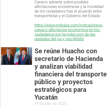
Canaco advierte sobre posibles
afectaciones económicas y la movilidad
de los ciudadanos tras el acuerdo entre
transportistas y el Gobierno del Estado.
https://www.notirasa.com/noticia/preve-
canaco-afectacion-economica-en-los-
ciudadanos-por-la-reduccion-de-las-
unidades-del-va-y-ven/46666
Se reúne Huacho con
secretario de Hacienda
y analizan viabilidad
financiera del transporte
público y proyectos
estratégicos para
Yucatán
19 de julio de 2025