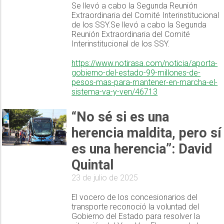
Se llevó a cabo la Segunda Reunión
Extraordinaria del Comité Interinstitucional
de los SSY.Se llevó a cabo la Segunda
Reunión Extraordinaria del Comité
Interinstitucional de los SSY.
https://www.notirasa.com/noticia/aporta-
gobierno-del-estado-99-millones-de-
pesos-mas-para-mantener-en-marcha-el-
sistema-va-y-ven/46713
“No sé si es una
herencia maldita, pero sí
es una herencia”: David
Quintal
23 de julio de 2025
El vocero de los concesionarios del
transporte reconoció la voluntad del
Gobierno del Estado para resolver la