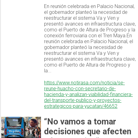
En reunión celebrada en Palacio Nacional,
el gobernador planteó la necesidad de
reestructurar el sistema Va y Ven y
presentó avances en infraestructura clave,
como el Puerto de Altura de Progreso y la
conexión ferroviaria con el Tren Maya.En
reunión celebrada en Palacio Nacional, el
gobernador planteó la necesidad de
reestructurar el sistema Va y Ven y
presentó avances en infraestructura clave,
como el Puerto de Altura de Progreso y
la...
https://www.notirasa.com/noticia/se-
reune-huacho-con-secretario-de-
hacienda-y-analizan-viabilidad-financiera-
del-transporte-publico-y-proyectos-
estrategicos-para-yucatan/46652
“No vamos a tomar
decisiones que afecten