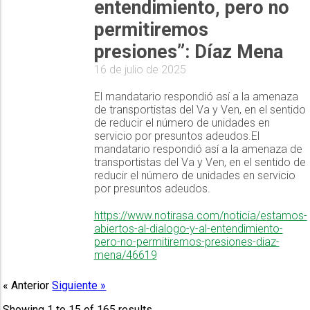
entendimiento, pero no
permitiremos
presiones”: Díaz Mena
16 de julio de 2025
El mandatario respondió así a la amenaza
de transportistas del Va y Ven, en el sentido
de reducir el número de unidades en
servicio por presuntos adeudos.El
mandatario respondió así a la amenaza de
transportistas del Va y Ven, en el sentido de
reducir el número de unidades en servicio
por presuntos adeudos.
https://www.notirasa.com/noticia/estamos-
abiertos-al-dialogo-y-al-entendimiento-
pero-no-permitiremos-presiones-diaz-
mena/46619
« Anterior
Siguiente »
Showing
1
to
15
of
165
results