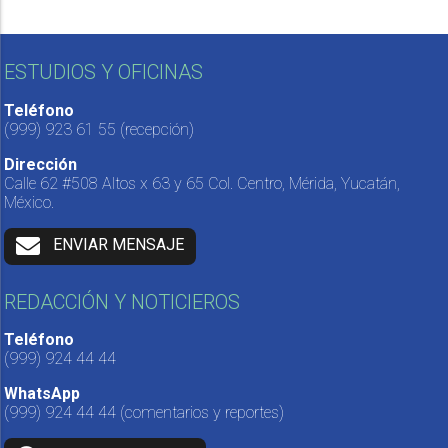
ESTUDIOS Y OFICINAS
Teléfono
(999) 923 61 55
(recepción)
Dirección
Calle 62 #508 Altos x 63 y 65 Col. Centro, Mérida, Yucatán,
México.
ENVIAR MENSAJE
REDACCIÓN Y NOTICIEROS
Teléfono
(999) 924 44 44
WhatsApp
(999) 924 44 44
(comentarios y reportes)