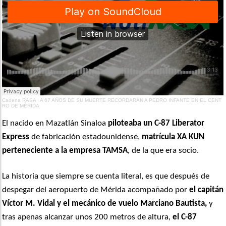
Cadena RASA
·
A 67 AÑOS DE SU MUERTE RECORDARÁN A PEDRO INFANTE EN EL CENT
RO DE MÉRIDA
El nacido en Mazatlán Sinaloa
piloteaba un C-87 Liberator
Express
de fabricación estadounidense,
matrícula XA KUN
perteneciente a la empresa TAMSA
, de la que era socio.
La historia que siempre se cuenta literal, es que después de
despegar del aeropuerto de Mérida acompañado por
el capitán
Víctor M. Vidal y el mecánico de vuelo Marciano Bautista,
y
tras apenas alcanzar unos 200 metros de altura,
el C-87