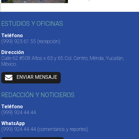
ESTUDIOS Y OFICINAS
Teléfono
(999) 923 61 55
(recepción)
Dirección
Calle 62 #508 Altos x 63 y 65 Col. Centro, Mérida, Yucatán,
México.
ENVIAR MENSAJE
REDACCIÓN Y NOTICIEROS
Teléfono
(999) 924 44 44
WhatsApp
(999) 924 44 44
(comentarios y reportes)