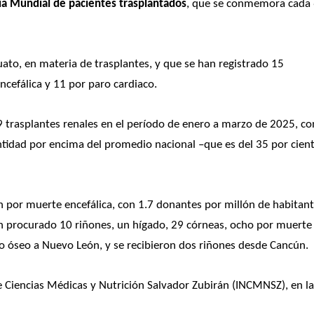
ía Mundial de pacientes trasplantados
, que se conmemora cada 
to, en materia de trasplantes, y que se han registrado 15 
ncefálica y 11 por paro cardiaco.
9 trasplantes renales en el período de enero a marzo de 2025, con
ntidad por encima del promedio nacional –que es del 35 por cient
n por muerte encefálica, con 1.7 donantes por millón de habitante
an procurado 10 riñones, un hígado, 29 córneas, ocho por muerte 
ido óseo a Nuevo León, y se recibieron dos riñones desde Cancún.
e Ciencias Médicas y Nutrición Salvador Zubirán (INCMNSZ), en la