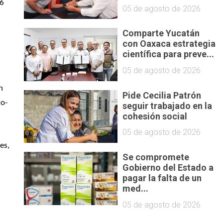
6 
05 de agosto de 2026
Comparte Yucatán
con Oaxaca estrategia
científica para preve...
05 de agosto de 2026
 
Pide Cecilia Patrón
o- 
seguir trabajado en la
cohesión social
05 de agosto de 2026
s, 
Se compromete
Gobierno del Estado a
pagar la falta de un
med...
 
05 de agosto de 2026