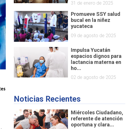
31 de enero de 2025
Promueve SSY salud
bucal en la niñez
yucateca
09 de agosto de 2025
Impulsa Yucatán
espacios dignos para
lactancia materna en
ho...
02 de agosto de 2025
es 
Noticias Recientes
Miércoles Ciudadano,
referente de atención
oportuna y clara...