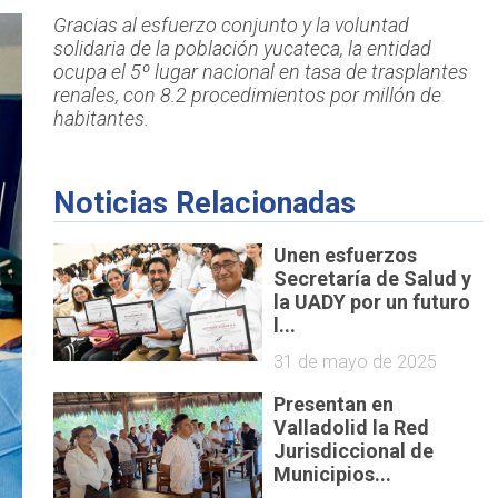
Gracias al esfuerzo conjunto y la voluntad
solidaria de la población yucateca, la entidad
ocupa el 5º lugar nacional en tasa de trasplantes
renales, con 8.2 procedimientos por millón de
habitantes.
Noticias Relacionadas
Unen esfuerzos
Secretaría de Salud y
la UADY por un futuro
l...
31 de mayo de 2025
Presentan en
Valladolid la Red
Jurisdiccional de
Municipios...