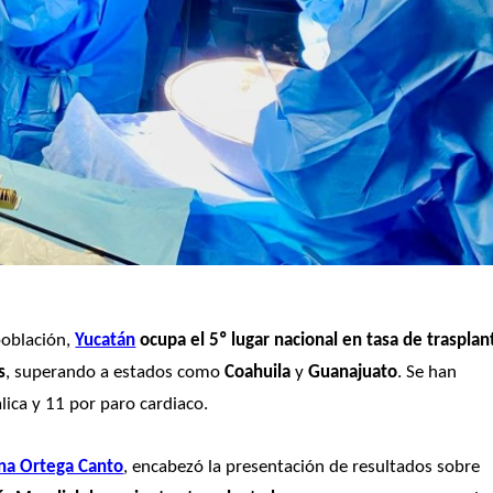
población, 
Yucatán
 ocupa el 5º lugar nacional en tasa de trasplant
s
, superando a estados como 
Coahuila
 y 
Guanajuato
. Se han 
lica y 11 por paro cardiaco.
ena Ortega Canto
, encabezó la presentación de resultados sobre 