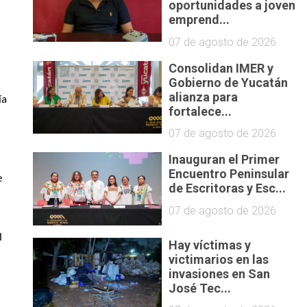
oportunidades a joven
emprend...
07 de agosto de 2026
Consolidan IMER y
Gobierno de Yucatán
alianza para
a 
fortalece...
07 de agosto de 2026
Inauguran el Primer
Encuentro Peninsular
 
de Escritoras y Esc...
07 de agosto de 2026
 
Hay víctimas y
victimarios en las
invasiones en San
José Tec...