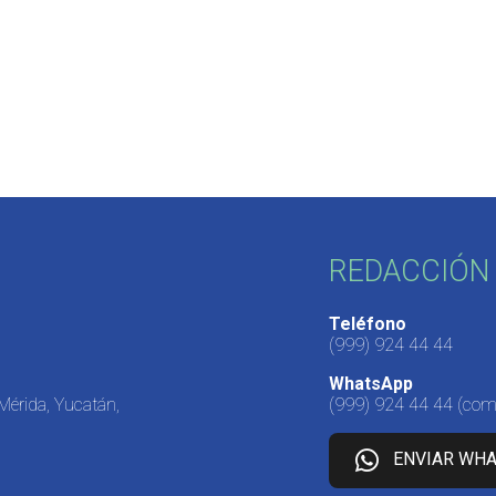
REDACCIÓN 
Teléfono
(999) 924 44 44
WhatsApp
 Mérida, Yucatán,
(999) 924 44 44
(come
ENVIAR WH