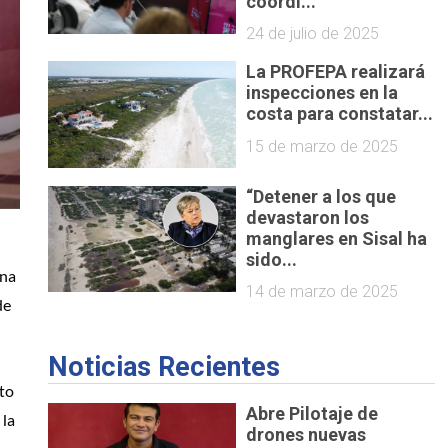
coordi...
24 de julio de 2025
La PROFEPA realizará
inspecciones en la
costa para constatar...
15 de marzo de 2025
“Detener a los que
devastaron los
manglares en Sisal ha
sido...
na 
14 de marzo de 2025
e 
Noticias Recientes
to 
Abre Pilotaje de
la 
drones nuevas