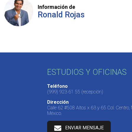
Información de
Ronald Rojas
ESTUDIOS Y OFICINAS
Teléfono
(999) 923 61 55
(recepción)
Dirección
Calle 62 #508 Altos x 63 y 65 Col. Centro,
México.
ENVIAR MENSAJE