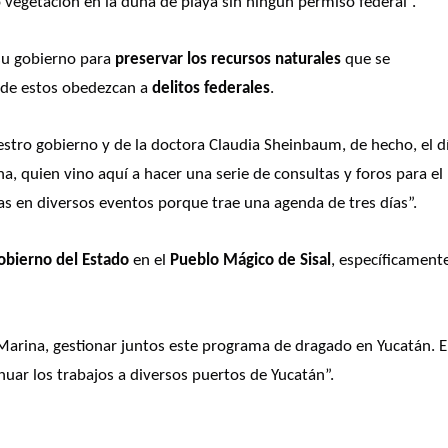
ó vegetación en la duna de playa sin ningún permiso federal”. 
su gobierno para 
preservar los recursos naturales
 que se 
 de estos obedezcan a 
delitos federales
.
stro gobierno y de la doctora Claudia Sheinbaum, de hecho, el dí
, quien vino aquí a hacer una serie de consultas y foros para el 
as en diversos eventos porque trae una agenda de tres días”. 
obierno del Estado
 en el 
Pueblo Mágico de Sisal
, específicamente
arina, gestionar juntos este programa de dragado en Yucatán. El
inuar los trabajos a diversos puertos de Yucatán”. 