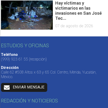
Hay víctimas y
victimarios en las
invasiones en San José
Tec...
07 de agosto de 2026
ESTUDIOS Y OFICINAS
Teléfono
(999) 923 61 55
(recepción)
Dirección
Calle 62 #508 Altos x 63 y 65 Col. Centro, Mérida, Yucatán,
México.
ENVIAR MENSAJE
REDACCIÓN Y NOTICIEROS