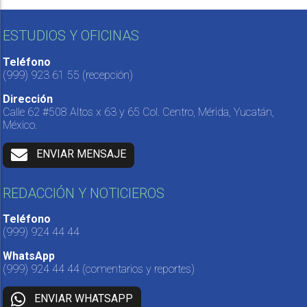
ESTUDIOS Y OFICINAS
Teléfono
(999) 923 61 55
(recepción)
Dirección
Calle 62 #508 Altos x 63 y 65 Col. Centro, Mérida, Yucatán,
México.
ENVIAR MENSAJE
REDACCIÓN Y NOTICIEROS
Teléfono
(999) 924 44 44
WhatsApp
(999) 924 44 44
(comentarios y reportes)
ENVIAR WHATSAPP