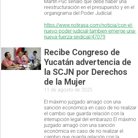
Martín Puc señaló que debe haber una
reestructuración en el presupuesto y en el
organigrama del Poder Judicial.
https://www.notirasa.com/noticia/con-el-
nuevo-poder-judicial-tambien-emerge-una-
nueva-fuerza-sindical/47079
Recibe Congreso de
Yucatán advertencia de
la SCJN por Derechos
de la Mujer
11 de agosto de 2025
El máximo juzgado amagó con una
sanción económica en caso de no realizar
el cambio que guarda relación con la
interrupción legal del embarazo.El máximo
juzgado amagó con una sanción
económica en caso de no realizar el
cambio que guarda relación con la