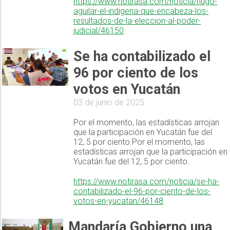
https://www.notirasa.com/noticia/hugo-
aguilar-el-indigena-que-encabeza-los-
resultados-de-la-eleccion-al-poder-
judicial/46150
Se ha contabilizado el
96 por ciento de los
votos en Yucatán
03 de junio de 2025
Por el momento, las estadísticas arrojan
que la participación en Yucatán fue del
12,.5 por ciento.Por el momento, las
estadísticas arrojan que la participación en
Yucatán fue del 12,.5 por ciento.
https://www.notirasa.com/noticia/se-ha-
contabilizado-el-96-por-ciento-de-los-
votos-en-yucatan/46148
Mandaría Gobierno una