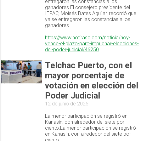
entregaron las constancias a los
ganadores.El consejero presidente del
IEPAC, Moisés Bates Aguilar, recordó que
ya se entregaron las constancias a los
ganadores.
https://www.notirasa.com/noticia/hoy-
vence-el-plazo-para-impugnar-elecciones-
del-poder-judicial/46250
Telchac Puerto, con el
mayor porcentaje de
votación en elección del
Poder Judicial
12 de junio de 2025
La menor participación se registró en
Kanasín, con alrededor del siete por
ciento.La menor participación se registró
en Kanasín, con alrededor del siete por
ciento.