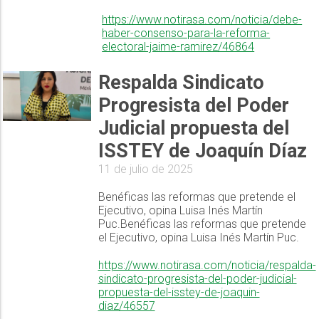
https://www.notirasa.com/noticia/debe-
haber-consenso-para-la-reforma-
electoral-jaime-ramirez/46864
Respalda Sindicato
Progresista del Poder
Judicial propuesta del
ISSTEY de Joaquín Díaz
11 de julio de 2025
Benéficas las reformas que pretende el
Ejecutivo, opina Luisa Inés Martín
Puc.Benéficas las reformas que pretende
el Ejecutivo, opina Luisa Inés Martín Puc.
https://www.notirasa.com/noticia/respalda-
sindicato-progresista-del-poder-judicial-
propuesta-del-isstey-de-joaquin-
diaz/46557