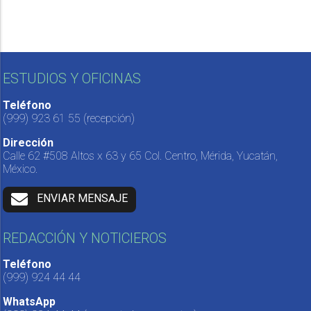
ESTUDIOS Y OFICINAS
Teléfono
(999) 923 61 55
(recepción)
Dirección
Calle 62 #508 Altos x 63 y 65 Col. Centro, Mérida, Yucatán,
México.
ENVIAR MENSAJE
REDACCIÓN Y NOTICIEROS
Teléfono
(999) 924 44 44
WhatsApp