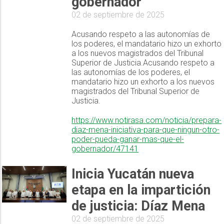
gobernador
02 de septiembre de 2025
Acusando respeto a las autonomías de
los poderes, el mandatario hizo un exhorto
a los nuevos magistrados del Tribunal
Superior de Justicia.Acusando respeto a
las autonomías de los poderes, el
mandatario hizo un exhorto a los nuevos
magistrados del Tribunal Superior de
Justicia.
https://www.notirasa.com/noticia/prepara-
diaz-mena-iniciativa-para-que-ningun-otro-
poder-pueda-ganar-mas-que-el-
gobernador/47141
Inicia Yucatán nueva
etapa en la impartición
de justicia: Díaz Mena
02 de septiembre de 2025