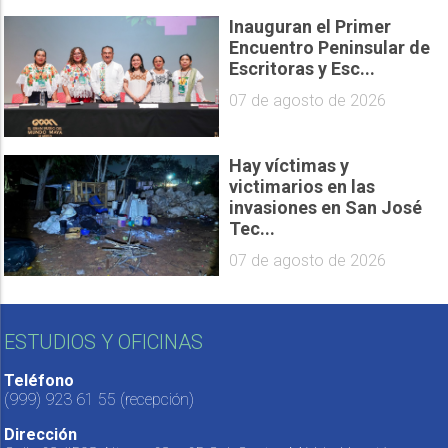
Inauguran el Primer
Encuentro Peninsular de
Escritoras y Esc...
07 de agosto de 2026
Hay víctimas y
victimarios en las
invasiones en San José
Tec...
07 de agosto de 2026
ESTUDIOS Y OFICINAS
Teléfono
(999) 923 61 55
(recepción)
Dirección