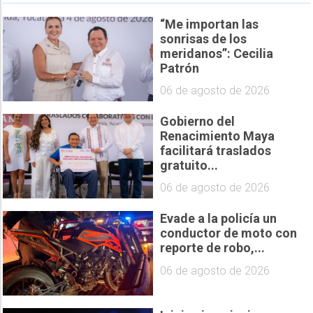
“Me importan las
sonrisas de los
meridanos”: Cecilia
Patrón
06 de agosto de 2026
Gobierno del
Renacimiento Maya
facilitará traslados
gratuito...
06 de agosto de 2026
Evade a la policía un
conductor de moto con
reporte de robo,...
06 de agosto de 2026