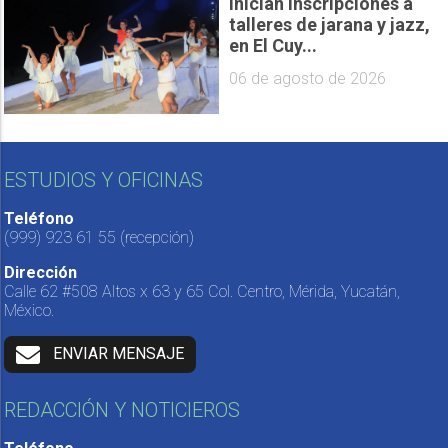
Inician inscripciones a
talleres de jarana y jazz,
en El Cuy...
06 de agosto de 2026
ESTUDIOS Y OFICINAS
Teléfono
(999) 923 61 55
(recepción)
Dirección
Calle 62 #508 Altos x 63 y 65 Col. Centro, Mérida, Yucatán,
México.
ENVIAR MENSAJE
REDACCIÓN Y NOTICIEROS